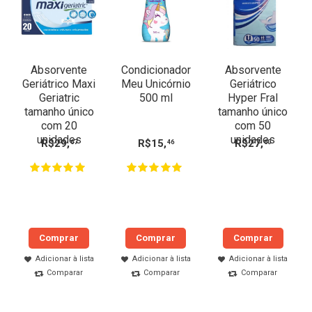
Absorvente
Condicionador
Absorvente
Geriátrico Maxi
Meu Unicórnio
Geriátrico
Geriatric
500 ml
Hyper Fral
tamanho único
tamanho único
com 20
com 50
unidades
unidades
R$
29
,
R$
15
,
R$
27
,
67
46
60
Comprar
Comprar
Comprar
Adicionar à lista
Adicionar à lista
Adicionar à lista
Comparar
Comparar
Comparar