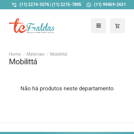
(11) 2274-3076 | (11) 2215-7895
(11) 99459-2631
Materiais
Mobilittá
Mobilittá
Não há produtos neste departamento