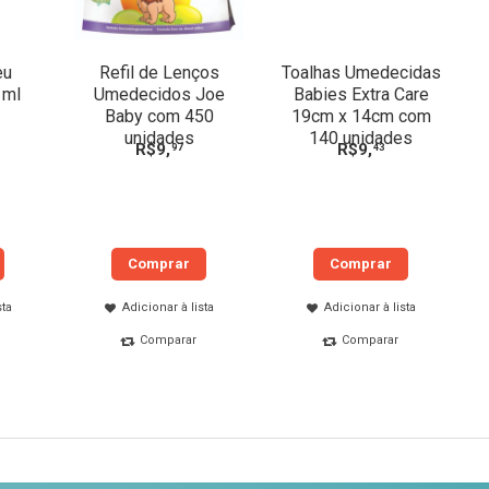
eu
Refil de Lenços
Toalhas Umedecidas
 ml
Umedecidos Joe
Babies Extra Care
Baby com 450
19cm x 14cm com
unidades
140 unidades
R$
9
,
R$
9
,
97
43
Comprar
Comprar
sta
Adicionar à lista
Adicionar à lista
Comparar
Comparar