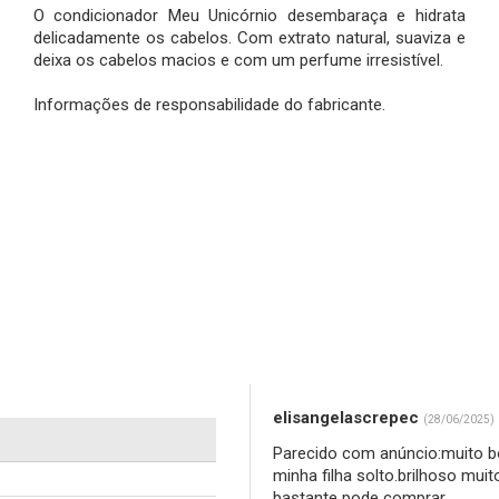
O condicionador Meu Unicórnio desembaraça e hidrata
delicadamente os cabelos. Com extrato natural, suaviza e
deixa os cabelos macios e com um perfume irresistível.
Informações de responsabilidade do fabricante.
elisangelascrepec
(28/06/2025)
Parecido com anúncio:muito b
minha filha solto.brilhoso mu
bastante pode comprar...