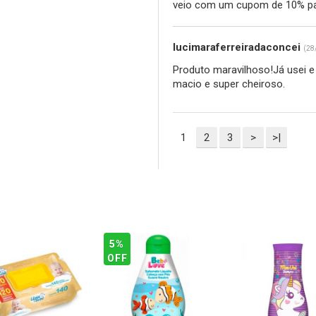
veio com um cupom de 10% pa
lucimaraferreiradaconcei
(28
Produto maravilhoso!Já usei e 
macio e super cheiroso.
1
2
3
>
>|
5%
OFF