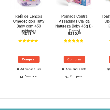
Refil de Lenços
Pomada Contra
Toal
Umedecidos Tutty
Assaduras Cia. da
Up
Baby com 450
Natureza Baby 45g D-
1
unidades
Pantol
R$
11
,
R$
10
,
82
83
Comprar
Comprar
Adicionar à lista
Adicionar à lista
Comparar
Comparar