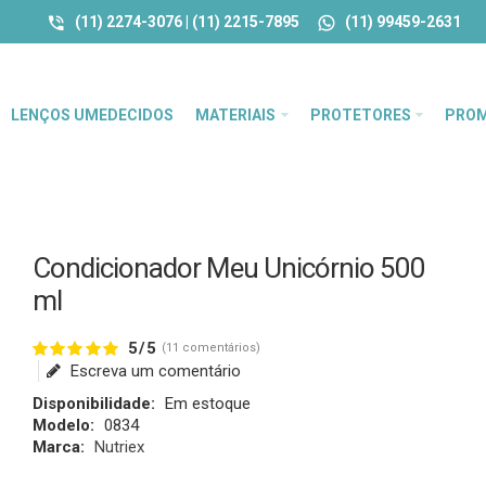
(11) 2274-3076 | (11) 2215-7895
(11) 99459-2631
LENÇOS UMEDECIDOS
MATERIAIS
PROTETORES
PRO
Condicionador Meu Unicórnio 500
ml
5/5
(11 comentários)
Escreva um comentário
Disponibilidade:
Em estoque
Modelo:
0834
Marca:
Nutriex