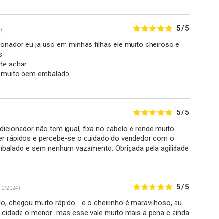
5/5
)
onador eu ja uso em minhas filhas ele muito cheiroso e
s
de achar .
io muito bem embalado
5/5
icionador não tem igual, fixa no cabelo e rende muito.
er rápidos e percebe-se o cuidado do vendedor com o
balado e sem nenhum vazamento. Obrigada pela agilidade
5/5
10/2024)
o, chegou muito rápido... e o cheirinho é maravilhoso, eu
cidade o menor...mas esse vale muito mais a pena e ainda