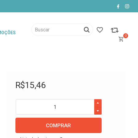
MOÇÕES
0
R$
15
,
46
COMPRAR