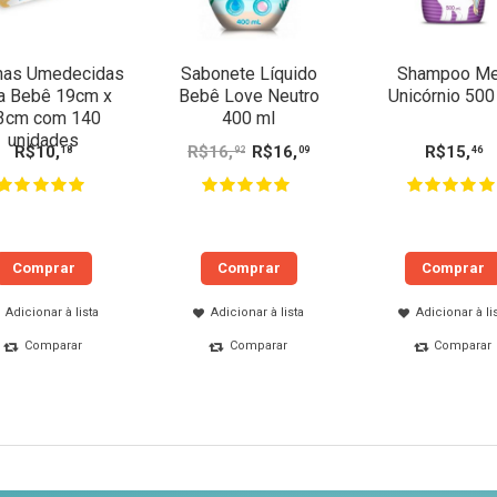
has Umedecidas
Sabonete Líquido
Shampoo M
a Bebê 19cm x
Bebê Love Neutro
Unicórnio 500
3cm com 140
400 ml
unidades
R$
10
,
R$
16
,
R$
16
,
R$
15
,
18
92
09
46
Comprar
Comprar
Comprar
Adicionar à lista
Adicionar à lista
Adicionar à li
Comparar
Comparar
Comparar