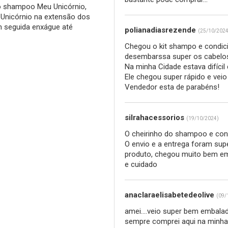
o shampoo Meu Unicórnio,
 Unicórnio na extensão dos
 seguida enxágue até
polianadiasrezende
(25/10/2024
Chegou o kit shampo e condici
desembarssa super os cabelo
Na minha Cidade estava difícil 
Ele chegou super rápido e ve
Vendedor esta de parabéns!
silrahacessorios
(19/10/2024)
O cheirinho do shampoo e cond
O envio e a entrega foram sup
produto, chegou muito bem em
e cuidado
anaclaraelisabetedeolive
(09/
amei....veio super bem embalad
sempre comprei aqui na minha 