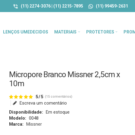
(11) 2274-3076 | (11) 2215-7895
(11) 99459-2631
LENÇOS UMEDECIDOS
MATERIAIS
PROTETORES
PRO
Micropore Branco Missner 2,5cm x
10m
5/5
(15 comentários)
Escreva um comentário
Disponibilidade:
Em estoque
Modelo:
0048
Marca:
Missner