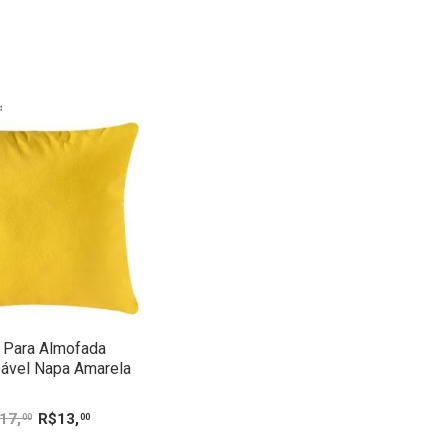
 Para Almofada
ável Napa Amarela
17
,
R$
13
,
00
00