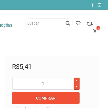
MOÇÕES
0
R$
5
,
41
COMPRAR