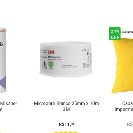
24%
OFF
 Missner
Micropore Branco 25mm x 10m
Capa
m
3M
Imperme
R$
11
,
R$
85