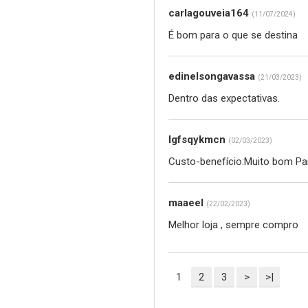
carlagouveia164
(11/07/2024)
É bom para o que se destina
edinelsongavassa
(21/03/2023)
Dentro das expectativas.
lgfsqykmcn
(02/03/2023)
Custo-benefício:Muito bom P
maaeel
(22/02/2023)
Melhor loja , sempre compro
1
2
3
>
>|