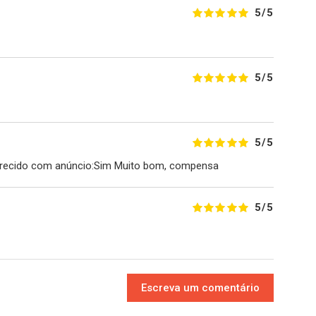
5/5
5/5
5/5
arecido com anúncio:Sim Muito bom, compensa
5/5
Escreva um comentário