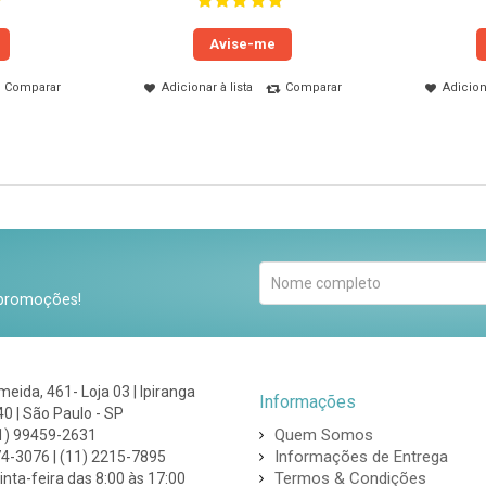
Avise-me
Comparar
Adicionar à lista
Comparar
Adiciona
 promoções!
lmeida, 461- Loja 03 | Ipiranga
Informações
0 | São Paulo - SP
Quem Somos
1) 99459-2631
Informações de Entrega
74-3076 | (11) 2215-7895
Termos & Condições
nta-feira das 8:00 às 17:00