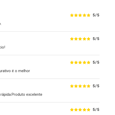
5/5
.
5/5
io!
5/5
urativo é o melhor
5/5
rápida.Produto excelente
5/5