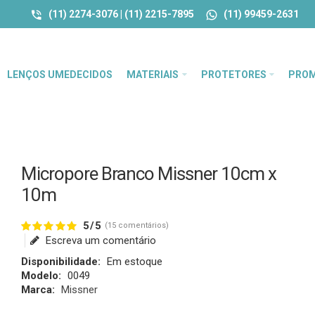
(11) 2274-3076 | (11) 2215-7895
(11) 99459-2631
LENÇOS UMEDECIDOS
MATERIAIS
PROTETORES
PRO
Micropore Branco Missner 10cm x
10m
5/5
(15 comentários)
Escreva um comentário
Disponibilidade:
Em estoque
Modelo:
0049
Marca:
Missner