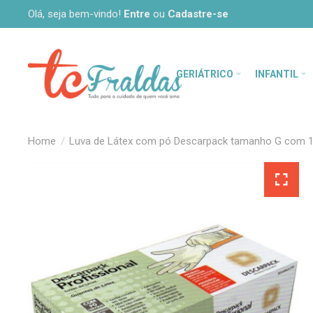
Olá, seja bem-vindo!
Entre
ou
Cadastre-se
GERIÁTRICO
INFANTIL
Luva de Látex com pó Descarpack tamanho G com 1