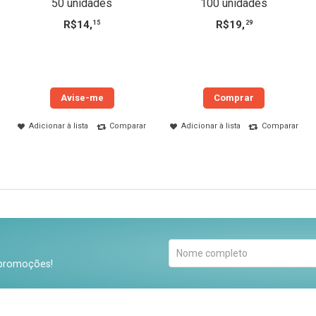
50 unidades
100 unidades
R$
14
,
R$
19
,
15
29
Avise-me
Comprar
Adicionar à lista
Comparar
Adicionar à lista
Comparar
 promoções!