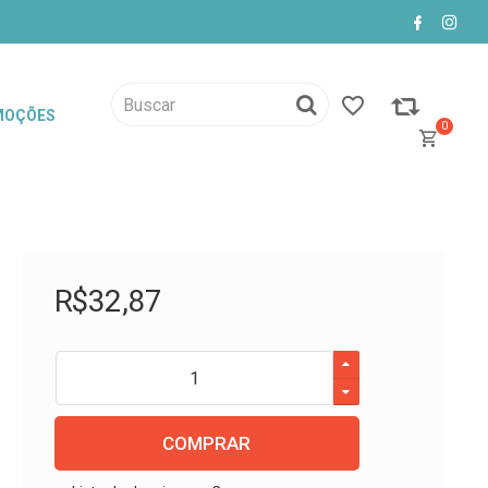
MOÇÕES
0
R$
32
,
87
COMPRAR