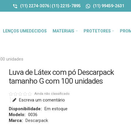
(11) 2274-3076 | (11) 2215-7895
(11) 99459-2631
LENÇOS UMEDECIDOS
MATERIAIS
PROTETORES
PRO
00 unidades
Luva de Látex com pó Descarpack
tamanho G com 100 unidades
Ainda não classificado
Escreva um comentário
Disponibilidade:
Em estoque
Modelo:
0036
Marca:
Descarpack