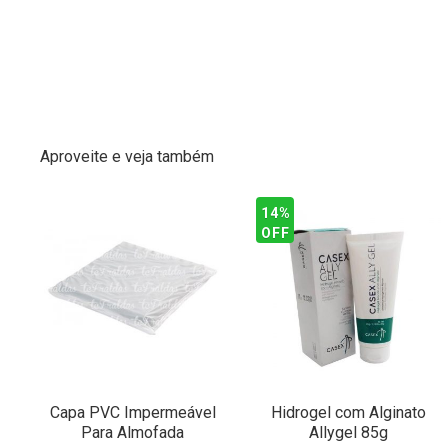
Aproveite e veja também
14%
OFF
Capa PVC Impermeável
Hidrogel com Alginato
Para Almofada
Allygel 85g