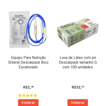
Equipo Para Nutrição
Luva de Látex com pó
Enteral Descarpack Bico
Descarpack tamanho G
Escalonado
com 100 unidades
R$
2
,
R$
32
,
28
87
Comprar
Comprar