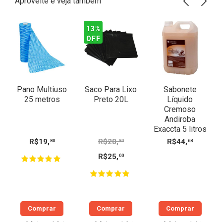
Aproveite e veja também
13%
OFF
Pano Multiuso
Saco Para Lixo
Sabonete
25 metros
Preto 20L
Líquido
Cremoso
Andiroba
Exaccta 5 litros
R$
19
,
R$
28
,
R$
44
,
80
80
68
R$
25
,
00
Comprar
Comprar
Comprar